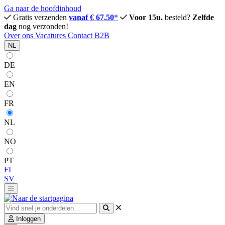
Ga naar de hoofdinhoud
Gratis verzenden
vanaf € 67.50
*
Voor 15u.
besteld?
Zelfde
dag
nog verzonden!
Over ons
Vacatures
Contact
B2B
NL
DE
EN
FR
NL
NO
PT
FI
SV
Inloggen