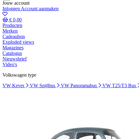
Jouw account
Inloggen
Account aanmaken
€ 0,00
Producten
Merken
Cadeaubon
Exploded views
Magazines
Catalogus
Nieuwsbrief
Video's
Volkswagen type
VW Kever
VW Spijlbus
VW Panoramabus
VW T25/T3 Bus