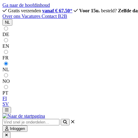
Ga naar de hoofdinhoud
Gratis verzenden
vanaf € 67.50
*
Voor 15u.
besteld?
Zelfde da
Over ons
Vacatures
Contact
B2B
NL
DE
EN
FR
NL
NO
PT
FI
SV
Inloggen