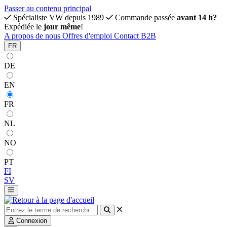
Passer au contenu principal
Spécialiste VW depuis 1989
Commande passée
avant 14 h?
Expédiée le
jour même
!
A propos de nous
Offres d'emploi
Contact
B2B
FR
DE
EN
FR
NL
NO
PT
FI
SV
Connexion