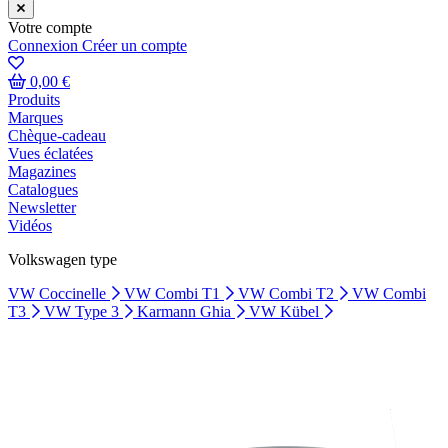
Votre compte
Connexion
Créer un compte
0,00 €
Produits
Marques
Chèque-cadeau
Vues éclatées
Magazines
Catalogues
Newsletter
Vidéos
Volkswagen type
VW Coccinelle
VW Combi T1
VW Combi T2
VW Combi
T3
VW Type 3
Karmann Ghia
VW Kübel