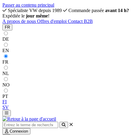
Passer au contenu principal
Spécialiste VW depuis 1989
Commande passée
avant 14 h?
Expédiée le
jour même
!
A propos de nous
Offres d'emploi
Contact
B2B
FR
DE
EN
FR
NL
NO
PT
FI
SV
Connexion