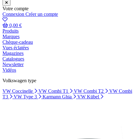
Votre compte
Connexion
Créer un compte
0,00 €
Produits
Marques
Chèque-cadeau
Vues éclatées
Magazines
Catalogues
Newsletter
Vidéos
Volkswagen type
VW Coccinelle
VW Combi T1
VW Combi T2
VW Combi
T3
VW Type 3
Karmann Ghia
VW Kübel