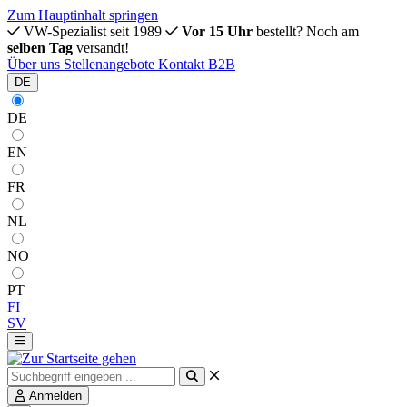
Zum Hauptinhalt springen
VW-Spezialist seit 1989
Vor 15 Uhr
bestellt? Noch am
selben Tag
versandt!
Über uns
Stellenangebote
Kontakt
B2B
DE
DE
EN
FR
NL
NO
PT
FI
SV
Anmelden