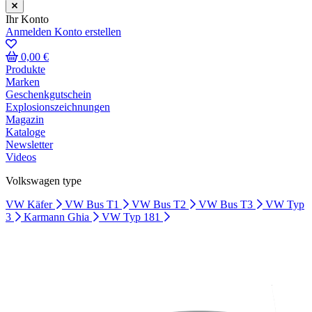
Ihr Konto
Anmelden
Konto erstellen
0,00 €
Produkte
Marken
Geschenkgutschein
Explosionszeichnungen
Magazin
Kataloge
Newsletter
Videos
Volkswagen type
VW Käfer
VW Bus T1
VW Bus T2
VW Bus T3
VW Typ
3
Karmann Ghia
VW Typ 181