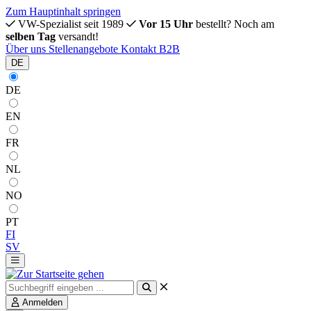
Zum Hauptinhalt springen
VW-Spezialist seit 1989
Vor 15 Uhr
bestellt? Noch am
selben Tag
versandt!
Über uns
Stellenangebote
Kontakt
B2B
DE
DE
EN
FR
NL
NO
PT
FI
SV
Anmelden