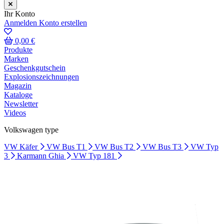
Ihr Konto
Anmelden
Konto erstellen
0,00 €
Produkte
Marken
Geschenkgutschein
Explosionszeichnungen
Magazin
Kataloge
Newsletter
Videos
Volkswagen type
VW Käfer
VW Bus T1
VW Bus T2
VW Bus T3
VW Typ
3
Karmann Ghia
VW Typ 181