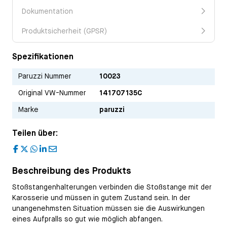
Dokumentation
Produktsicherheit (GPSR)
Spezifikationen
Paruzzi Nummer
10023
Original VW-Nummer
141707135C
Marke
paruzzi
Teilen über:
F
X
W
L
E
a
h
i
m
c
a
n
a
Beschreibung des Produkts
e
t
k
i
b
s
e
l
Stoßstangenhalterungen verbinden die Stoßstange mit der
o
A
d
o
p
I
Karosserie und müssen in gutem Zustand sein. In der
k
p
n
unangenehmsten Situation müssen sie die Auswirkungen
eines Aufpralls so gut wie möglich abfangen.