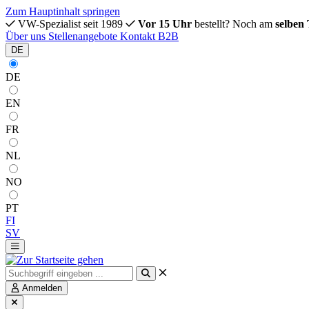
Zum Hauptinhalt springen
VW-Spezialist seit 1989
Vor 15 Uhr
bestellt? Noch am
selben
Über uns
Stellenangebote
Kontakt
B2B
DE
DE
EN
FR
NL
NO
PT
FI
SV
Anmelden