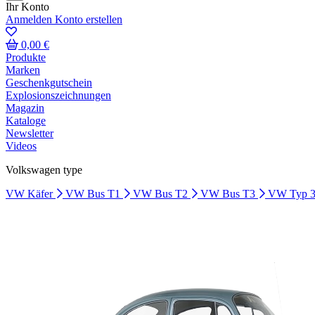
Ihr Konto
Anmelden
Konto erstellen
0,00 €
Produkte
Marken
Geschenkgutschein
Explosionszeichnungen
Magazin
Kataloge
Newsletter
Videos
Volkswagen type
VW Käfer
VW Bus T1
VW Bus T2
VW Bus T3
VW Typ 