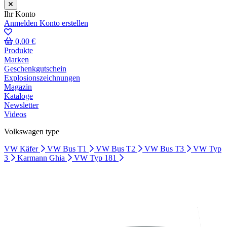
Ihr Konto
Anmelden
Konto erstellen
0,00 €
Produkte
Marken
Geschenkgutschein
Explosionszeichnungen
Magazin
Kataloge
Newsletter
Videos
Volkswagen type
VW Käfer
VW Bus T1
VW Bus T2
VW Bus T3
VW Typ
3
Karmann Ghia
VW Typ 181