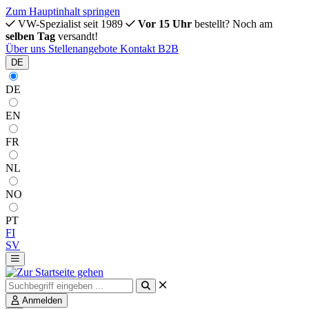
Zum Hauptinhalt springen
VW-Spezialist seit 1989
Vor 15 Uhr
bestellt? Noch am
selben Tag
versandt!
Über uns
Stellenangebote
Kontakt
B2B
DE
DE
EN
FR
NL
NO
PT
FI
SV
Anmelden