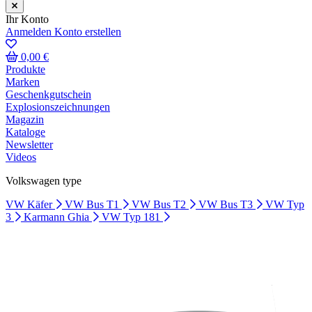
Ihr Konto
Anmelden
Konto erstellen
0,00 €
Produkte
Marken
Geschenkgutschein
Explosionszeichnungen
Magazin
Kataloge
Newsletter
Videos
Volkswagen type
VW Käfer
VW Bus T1
VW Bus T2
VW Bus T3
VW Typ
3
Karmann Ghia
VW Typ 181