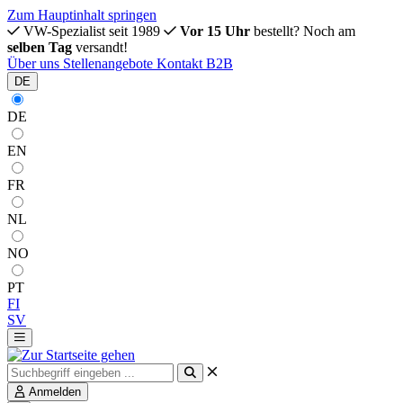
Zum Hauptinhalt springen
VW-Spezialist seit 1989
Vor 15 Uhr
bestellt? Noch am
selben Tag
versandt!
Über uns
Stellenangebote
Kontakt
B2B
DE
DE
EN
FR
NL
NO
PT
FI
SV
Anmelden