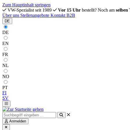
Zum Hauptinhalt springen
VW-Spezialist seit 1989
Vor 15 Uhr
bestellt? Noch am
selben
Über uns
Stellenangebote
Kontakt
B2B
DE
DE
EN
FR
NL
NO
PT
FI
SV
Anmelden