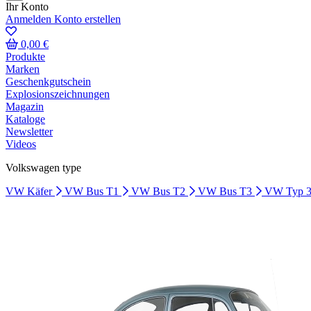
Ihr Konto
Anmelden
Konto erstellen
0,00 €
Produkte
Marken
Geschenkgutschein
Explosionszeichnungen
Magazin
Kataloge
Newsletter
Videos
Volkswagen type
VW Käfer
VW Bus T1
VW Bus T2
VW Bus T3
VW Typ 