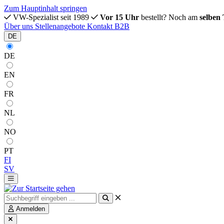
Zum Hauptinhalt springen
VW-Spezialist seit 1989
Vor 15 Uhr
bestellt? Noch am
selben
Über uns
Stellenangebote
Kontakt
B2B
DE
DE
EN
FR
NL
NO
PT
FI
SV
Anmelden