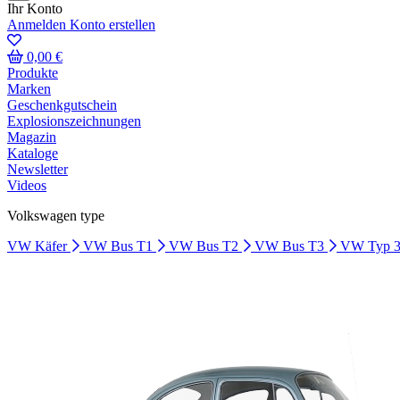
Ihr Konto
Anmelden
Konto erstellen
0,00 €
Produkte
Marken
Geschenkgutschein
Explosionszeichnungen
Magazin
Kataloge
Newsletter
Videos
Volkswagen type
VW Käfer
VW Bus T1
VW Bus T2
VW Bus T3
VW Typ 