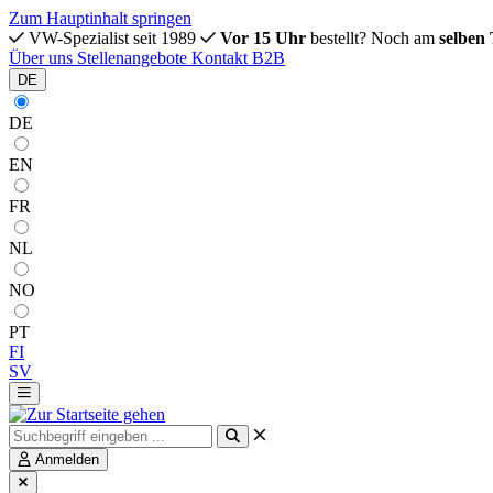
Zum Hauptinhalt springen
VW-Spezialist seit 1989
Vor 15 Uhr
bestellt? Noch am
selben
Über uns
Stellenangebote
Kontakt
B2B
DE
DE
EN
FR
NL
NO
PT
FI
SV
Anmelden