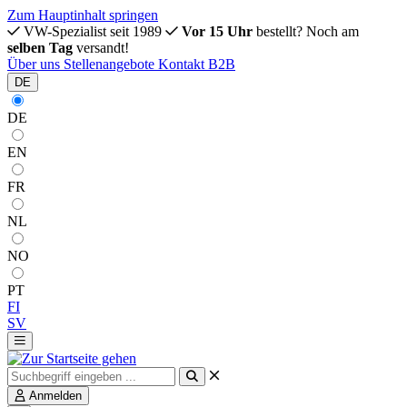
Zum Hauptinhalt springen
VW-Spezialist seit 1989
Vor 15 Uhr
bestellt? Noch am
selben Tag
versandt!
Über uns
Stellenangebote
Kontakt
B2B
DE
DE
EN
FR
NL
NO
PT
FI
SV
Anmelden