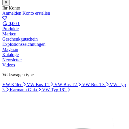
Ihr Konto
Anmelden
Konto erstellen
0,00 €
Produkte
Marken
Geschenkgutschein
Explosionszeichnungen
Magazin
Kataloge
Newsletter
Videos
Volkswagen type
VW Käfer
VW Bus T1
VW Bus T2
VW Bus T3
VW Typ
3
Karmann Ghia
VW Typ 181