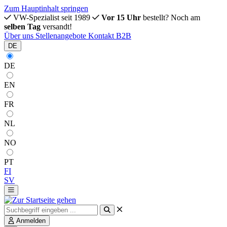
Zum Hauptinhalt springen
VW-Spezialist seit 1989
Vor 15 Uhr
bestellt? Noch am
selben Tag
versandt!
Über uns
Stellenangebote
Kontakt
B2B
DE
DE
EN
FR
NL
NO
PT
FI
SV
Anmelden