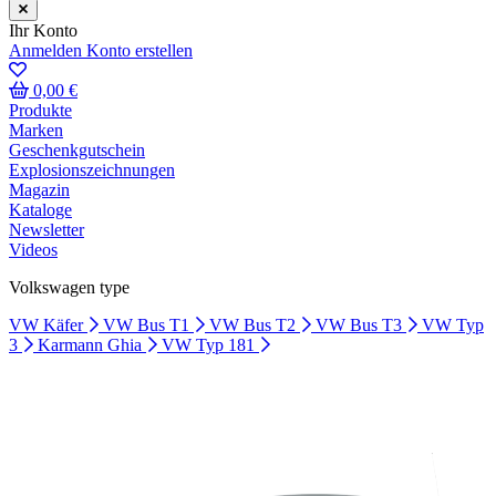
Ihr Konto
Anmelden
Konto erstellen
0,00 €
Produkte
Marken
Geschenkgutschein
Explosionszeichnungen
Magazin
Kataloge
Newsletter
Videos
Volkswagen type
VW Käfer
VW Bus T1
VW Bus T2
VW Bus T3
VW Typ
3
Karmann Ghia
VW Typ 181