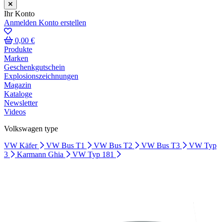
Ihr Konto
Anmelden
Konto erstellen
0,00 €
Produkte
Marken
Geschenkgutschein
Explosionszeichnungen
Magazin
Kataloge
Newsletter
Videos
Volkswagen type
VW Käfer
VW Bus T1
VW Bus T2
VW Bus T3
VW Typ
3
Karmann Ghia
VW Typ 181