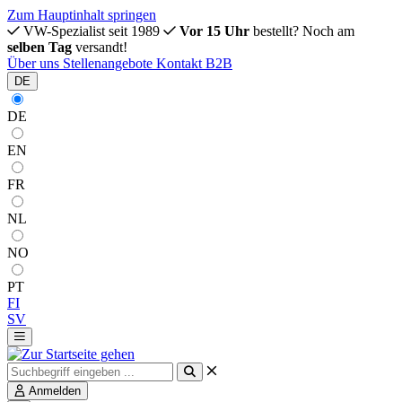
Zum Hauptinhalt springen
VW-Spezialist seit 1989
Vor 15 Uhr
bestellt? Noch am
selben Tag
versandt!
Über uns
Stellenangebote
Kontakt
B2B
DE
DE
EN
FR
NL
NO
PT
FI
SV
Anmelden