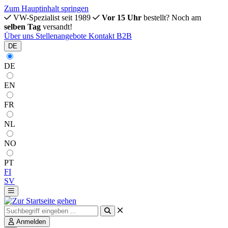
Zum Hauptinhalt springen
VW-Spezialist seit 1989
Vor 15 Uhr
bestellt? Noch am
selben Tag
versandt!
Über uns
Stellenangebote
Kontakt
B2B
DE
DE
EN
FR
NL
NO
PT
FI
SV
Anmelden