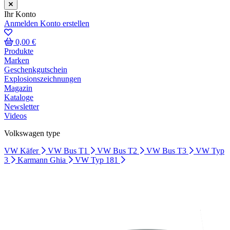
Ihr Konto
Anmelden
Konto erstellen
0,00 €
Produkte
Marken
Geschenkgutschein
Explosionszeichnungen
Magazin
Kataloge
Newsletter
Videos
Volkswagen type
VW Käfer
VW Bus T1
VW Bus T2
VW Bus T3
VW Typ
3
Karmann Ghia
VW Typ 181