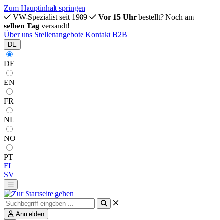
Zum Hauptinhalt springen
VW-Spezialist seit 1989
Vor 15 Uhr
bestellt? Noch am
selben Tag
versandt!
Über uns
Stellenangebote
Kontakt
B2B
DE
DE
EN
FR
NL
NO
PT
FI
SV
Anmelden