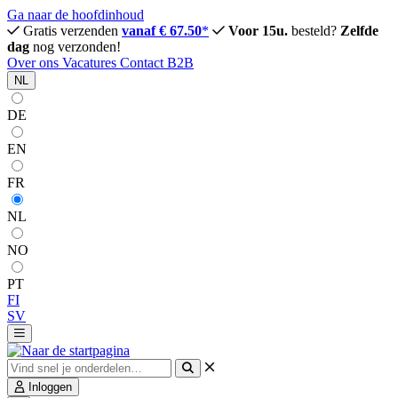
Ga naar de hoofdinhoud
Gratis verzenden
vanaf € 67.50
*
Voor 15u.
besteld?
Zelfde
dag
nog verzonden!
Over ons
Vacatures
Contact
B2B
NL
DE
EN
FR
NL
NO
PT
FI
SV
Inloggen