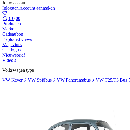
Jouw account
Inloggen
Account aanmaken
€ 0,00
Producten
Merken
Cadeaubon
Exploded views
Magazines
Catalogus
Nieuwsbrief
Video's
Volkswagen type
VW Kever
VW Spijlbus
VW Panoramabus
VW T25/T3 Bus