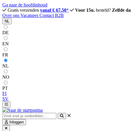
Ga naar de hoofdinhoud
Gratis verzenden
vanaf € 67.50
*
Voor 15u.
besteld?
Zelfde da
Over ons
Vacatures
Contact
B2B
NL
DE
EN
FR
NL
NO
PT
FI
SV
Inloggen