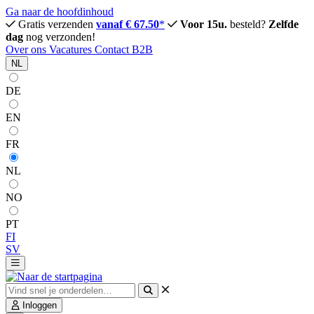
Ga naar de hoofdinhoud
Gratis verzenden
vanaf € 67.50
*
Voor 15u.
besteld?
Zelfde
dag
nog verzonden!
Over ons
Vacatures
Contact
B2B
NL
DE
EN
FR
NL
NO
PT
FI
SV
Inloggen