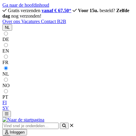
Ga naar de hoofdinhoud
Gratis verzenden
vanaf € 67.50
*
Voor 15u.
besteld?
Zelfde
dag
nog verzonden!
Over ons
Vacatures
Contact
B2B
NL
DE
EN
FR
NL
NO
PT
FI
SV
Inloggen