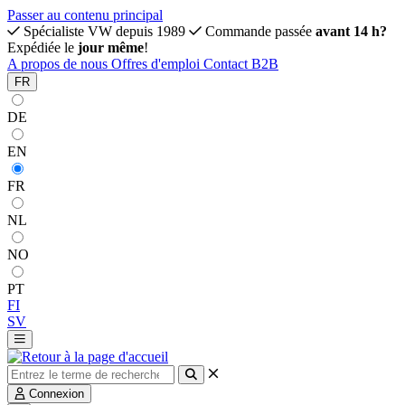
Passer au contenu principal
Spécialiste VW depuis 1989
Commande passée
avant 14 h?
Expédiée le
jour même
!
A propos de nous
Offres d'emploi
Contact
B2B
FR
DE
EN
FR
NL
NO
PT
FI
SV
Connexion