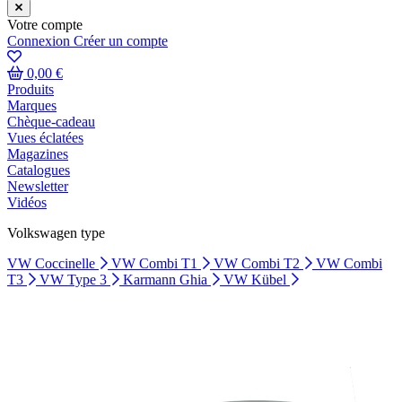
Votre compte
Connexion
Créer un compte
0,00 €
Produits
Marques
Chèque-cadeau
Vues éclatées
Magazines
Catalogues
Newsletter
Vidéos
Volkswagen type
VW Coccinelle
VW Combi T1
VW Combi T2
VW Combi
T3
VW Type 3
Karmann Ghia
VW Kübel