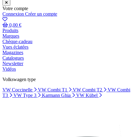
Votre compte
Connexion
Créer un compte
0,00 €
Produits
Marques
Chèque-cadeau
Vues éclatées
Magazines
Catalogues
Newsletter
Vidéos
Volkswagen type
VW Coccinelle
VW Combi T1
VW Combi T2
VW Combi
T3
VW Type 3
Karmann Ghia
VW Kübel