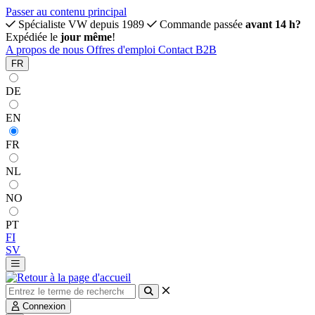
Passer au contenu principal
Spécialiste VW depuis 1989
Commande passée
avant 14 h?
Expédiée le
jour même
!
A propos de nous
Offres d'emploi
Contact
B2B
FR
DE
EN
FR
NL
NO
PT
FI
SV
Connexion