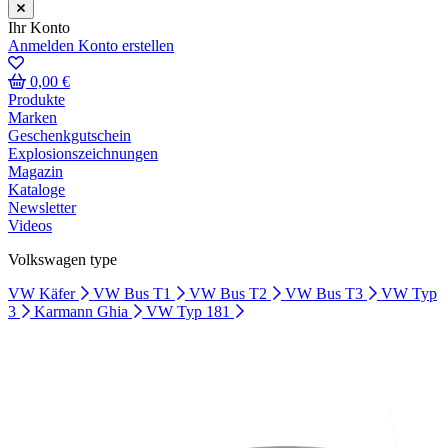
Ihr Konto
Anmelden
Konto erstellen
0,00 €
Produkte
Marken
Geschenkgutschein
Explosionszeichnungen
Magazin
Kataloge
Newsletter
Videos
Volkswagen type
VW Käfer
VW Bus T1
VW Bus T2
VW Bus T3
VW Typ
3
Karmann Ghia
VW Typ 181