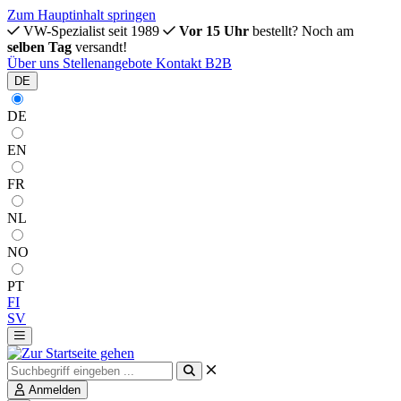
Zum Hauptinhalt springen
VW-Spezialist seit 1989
Vor 15 Uhr
bestellt? Noch am
selben Tag
versandt!
Über uns
Stellenangebote
Kontakt
B2B
DE
DE
EN
FR
NL
NO
PT
FI
SV
Anmelden