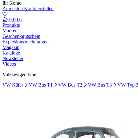
Ihr Konto
Anmelden
Konto erstellen
0,00 €
Produkte
Marken
Geschenkgutschein
Explosionszeichnungen
Magazin
Kataloge
Newsletter
Videos
Volkswagen type
VW Käfer
VW Bus T1
VW Bus T2
VW Bus T3
VW Typ 