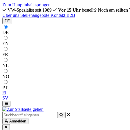
Zum Hauptinhalt springen
VW-Spezialist seit 1989
Vor 15 Uhr
bestellt? Noch am
selben
Über uns
Stellenangebote
Kontakt
B2B
DE
DE
EN
FR
NL
NO
PT
FI
SV
Anmelden