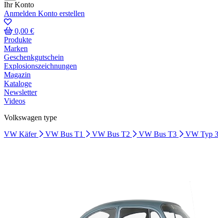
Ihr Konto
Anmelden
Konto erstellen
0,00 €
Produkte
Marken
Geschenkgutschein
Explosionszeichnungen
Magazin
Kataloge
Newsletter
Videos
Volkswagen type
VW Käfer
VW Bus T1
VW Bus T2
VW Bus T3
VW Typ 