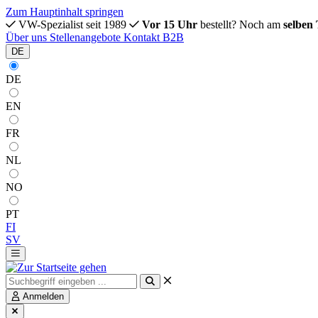
Zum Hauptinhalt springen
VW-Spezialist seit 1989
Vor 15 Uhr
bestellt? Noch am
selben
Über uns
Stellenangebote
Kontakt
B2B
DE
DE
EN
FR
NL
NO
PT
FI
SV
Anmelden