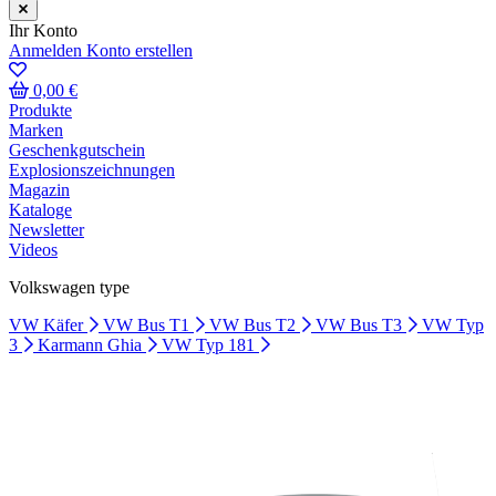
Ihr Konto
Anmelden
Konto erstellen
0,00 €
Produkte
Marken
Geschenkgutschein
Explosionszeichnungen
Magazin
Kataloge
Newsletter
Videos
Volkswagen type
VW Käfer
VW Bus T1
VW Bus T2
VW Bus T3
VW Typ
3
Karmann Ghia
VW Typ 181