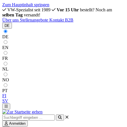
Zum Hauptinhalt springen
VW-Spezialist seit 1989
Vor 15 Uhr
bestellt? Noch am
selben Tag
versandt!
Über uns
Stellenangebote
Kontakt
B2B
DE
DE
EN
FR
NL
NO
PT
FI
SV
Anmelden