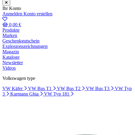
Ihr Konto
Anmelden
Konto erstellen
0,00 €
Produkte
Marken
Geschenkgutschein
Explosionszeichnungen
Magazin
Kataloge
Newsletter
Videos
Volkswagen type
VW Käfer
VW Bus T1
VW Bus T2
VW Bus T3
VW Typ
3
Karmann Ghia
VW Typ 181