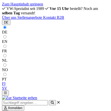
Zum Hauptinhalt springen
VW-Spezialist seit 1989
Vor 15 Uhr
bestellt? Noch am
selben Tag
versandt!
Über uns
Stellenangebote
Kontakt
B2B
DE
DE
EN
FR
NL
NO
PT
FI
SV
Anmelden