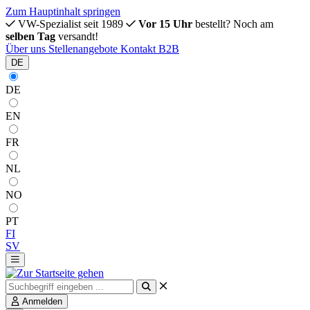
Zum Hauptinhalt springen
VW-Spezialist seit 1989
Vor 15 Uhr
bestellt? Noch am
selben Tag
versandt!
Über uns
Stellenangebote
Kontakt
B2B
DE
DE
EN
FR
NL
NO
PT
FI
SV
Anmelden