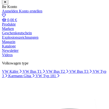
Ihr Konto
Anmelden
Konto erstellen
0,00 €
Produkte
Marken
Geschenkgutschein
Explosionszeichnungen
Magazin
Kataloge
Newsletter
Videos
Volkswagen type
VW Käfer
VW Bus T1
VW Bus T2
VW Bus T3
VW Typ
3
Karmann Ghia
VW Typ 181