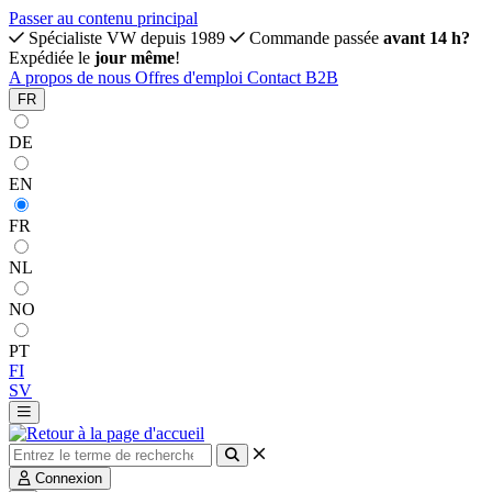
Passer au contenu principal
Spécialiste VW depuis 1989
Commande passée
avant 14 h?
Expédiée le
jour même
!
A propos de nous
Offres d'emploi
Contact
B2B
FR
DE
EN
FR
NL
NO
PT
FI
SV
Connexion