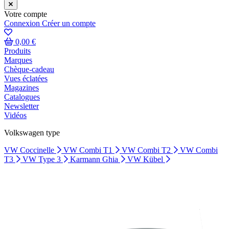
Votre compte
Connexion
Créer un compte
0,00 €
Produits
Marques
Chèque-cadeau
Vues éclatées
Magazines
Catalogues
Newsletter
Vidéos
Volkswagen type
VW Coccinelle
VW Combi T1
VW Combi T2
VW Combi
T3
VW Type 3
Karmann Ghia
VW Kübel