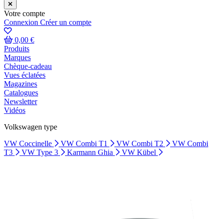
Votre compte
Connexion
Créer un compte
0,00 €
Produits
Marques
Chèque-cadeau
Vues éclatées
Magazines
Catalogues
Newsletter
Vidéos
Volkswagen type
VW Coccinelle
VW Combi T1
VW Combi T2
VW Combi
T3
VW Type 3
Karmann Ghia
VW Kübel