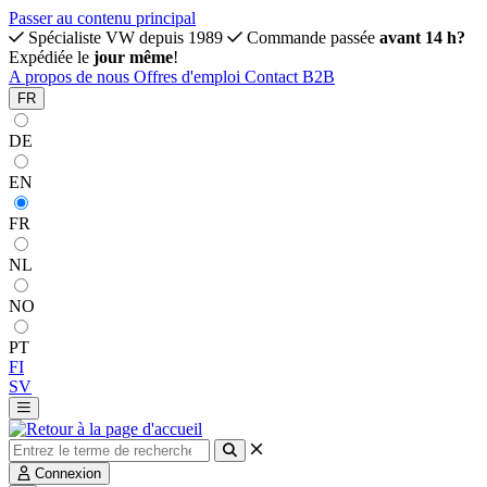
Passer au contenu principal
Spécialiste VW depuis 1989
Commande passée
avant 14 h?
Expédiée le
jour même
!
A propos de nous
Offres d'emploi
Contact
B2B
FR
DE
EN
FR
NL
NO
PT
FI
SV
Connexion