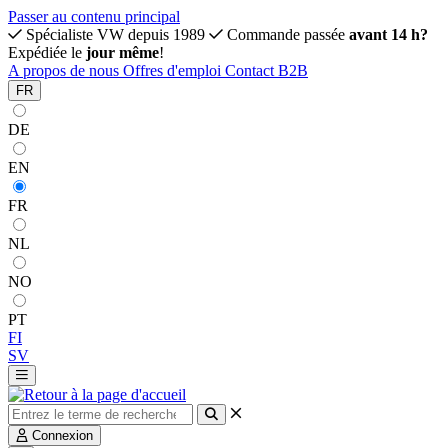
Passer au contenu principal
Spécialiste VW depuis 1989
Commande passée
avant 14 h?
Expédiée le
jour même
!
A propos de nous
Offres d'emploi
Contact
B2B
FR
DE
EN
FR
NL
NO
PT
FI
SV
Connexion