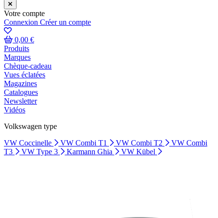
Votre compte
Connexion
Créer un compte
0,00 €
Produits
Marques
Chèque-cadeau
Vues éclatées
Magazines
Catalogues
Newsletter
Vidéos
Volkswagen type
VW Coccinelle
VW Combi T1
VW Combi T2
VW Combi
T3
VW Type 3
Karmann Ghia
VW Kübel