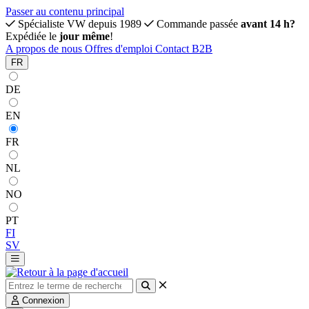
Passer au contenu principal
Spécialiste VW depuis 1989
Commande passée
avant 14 h?
Expédiée le
jour même
!
A propos de nous
Offres d'emploi
Contact
B2B
FR
DE
EN
FR
NL
NO
PT
FI
SV
Connexion