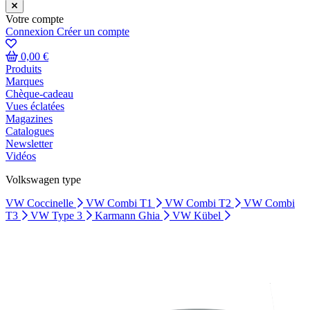
Votre compte
Connexion
Créer un compte
0,00 €
Produits
Marques
Chèque-cadeau
Vues éclatées
Magazines
Catalogues
Newsletter
Vidéos
Volkswagen type
VW Coccinelle
VW Combi T1
VW Combi T2
VW Combi
T3
VW Type 3
Karmann Ghia
VW Kübel