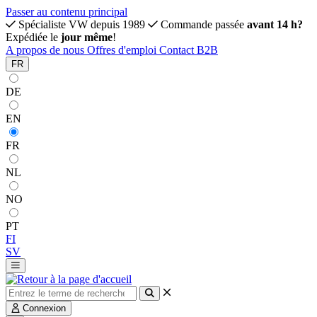
Passer au contenu principal
Spécialiste VW depuis 1989
Commande passée
avant 14 h?
Expédiée le
jour même
!
A propos de nous
Offres d'emploi
Contact
B2B
FR
DE
EN
FR
NL
NO
PT
FI
SV
Connexion