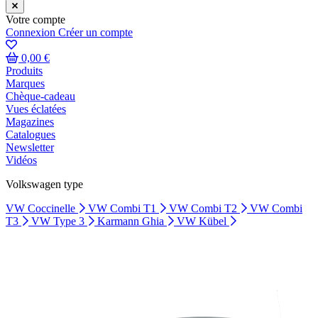
Votre compte
Connexion
Créer un compte
0,00 €
Produits
Marques
Chèque-cadeau
Vues éclatées
Magazines
Catalogues
Newsletter
Vidéos
Volkswagen type
VW Coccinelle
VW Combi T1
VW Combi T2
VW Combi
T3
VW Type 3
Karmann Ghia
VW Kübel