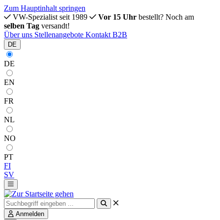
Zum Hauptinhalt springen
VW-Spezialist seit 1989
Vor 15 Uhr
bestellt? Noch am
selben Tag
versandt!
Über uns
Stellenangebote
Kontakt
B2B
DE
DE
EN
FR
NL
NO
PT
FI
SV
Anmelden