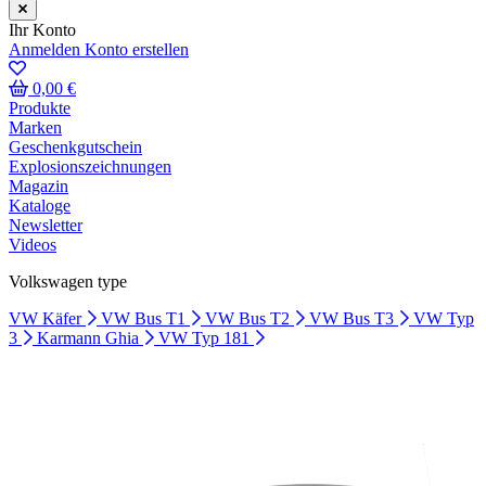
Ihr Konto
Anmelden
Konto erstellen
0,00 €
Produkte
Marken
Geschenkgutschein
Explosionszeichnungen
Magazin
Kataloge
Newsletter
Videos
Volkswagen type
VW Käfer
VW Bus T1
VW Bus T2
VW Bus T3
VW Typ
3
Karmann Ghia
VW Typ 181