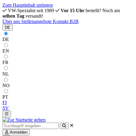
Zum Hauptinhalt springen
VW-Spezialist seit 1989
Vor 15 Uhr
bestellt? Noch am
selben Tag
versandt!
Über uns
Stellenangebote
Kontakt
B2B
DE
DE
EN
FR
NL
NO
PT
FI
SV
Anmelden