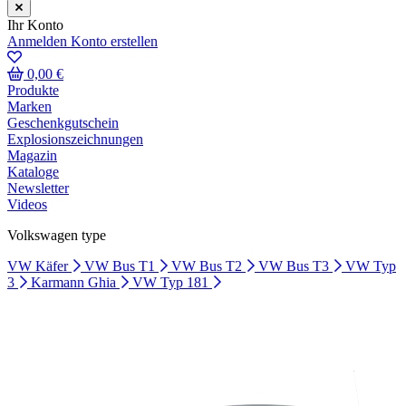
Ihr Konto
Anmelden
Konto erstellen
0,00 €
Produkte
Marken
Geschenkgutschein
Explosionszeichnungen
Magazin
Kataloge
Newsletter
Videos
Volkswagen type
VW Käfer
VW Bus T1
VW Bus T2
VW Bus T3
VW Typ
3
Karmann Ghia
VW Typ 181