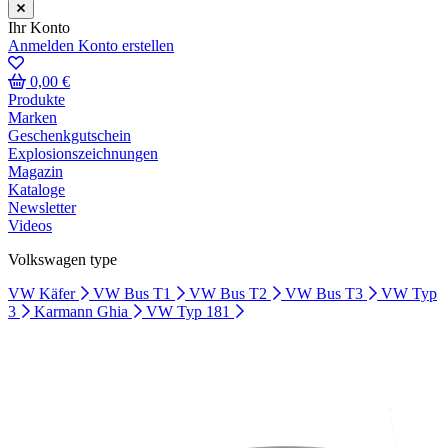
Ihr Konto
Anmelden
Konto erstellen
0,00 €
Produkte
Marken
Geschenkgutschein
Explosionszeichnungen
Magazin
Kataloge
Newsletter
Videos
Volkswagen type
VW Käfer
VW Bus T1
VW Bus T2
VW Bus T3
VW Typ
3
Karmann Ghia
VW Typ 181