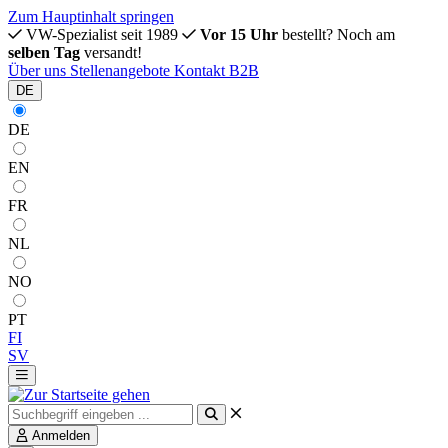
Zum Hauptinhalt springen
VW-Spezialist seit 1989
Vor 15 Uhr
bestellt? Noch am
selben Tag
versandt!
Über uns
Stellenangebote
Kontakt
B2B
DE
DE
EN
FR
NL
NO
PT
FI
SV
Anmelden