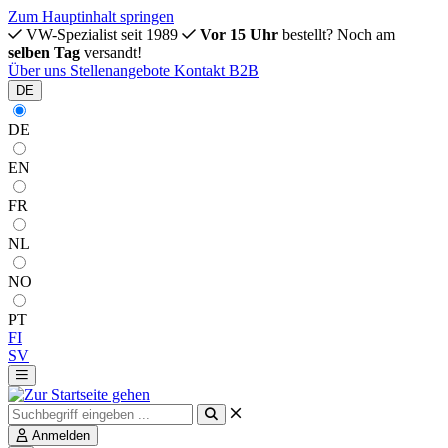
Zum Hauptinhalt springen
VW-Spezialist seit 1989
Vor 15 Uhr
bestellt? Noch am
selben Tag
versandt!
Über uns
Stellenangebote
Kontakt
B2B
DE
DE
EN
FR
NL
NO
PT
FI
SV
Anmelden