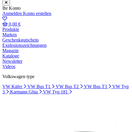
Ihr Konto
Anmelden
Konto erstellen
0,00 €
Produkte
Marken
Geschenkgutschein
Explosionszeichnungen
Magazin
Kataloge
Newsletter
Videos
Volkswagen type
VW Käfer
VW Bus T1
VW Bus T2
VW Bus T3
VW Typ
3
Karmann Ghia
VW Typ 181