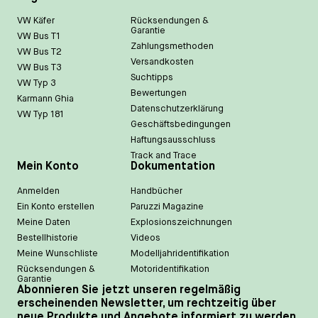
VW Käfer
Rücksendungen &
Garantie
VW Bus T1
Zahlungsmethoden
VW Bus T2
Versandkosten
VW Bus T3
Suchtipps
VW Typ 3
Bewertungen
Karmann Ghia
Datenschutzerklärung
VW Typ 181
Geschäftsbedingungen
Haftungsausschluss
Track and Trace
Mein Konto
Dokumentation
Anmelden
Handbücher
Ein Konto erstellen
Paruzzi Magazine
Meine Daten
Explosionszeichnungen
Bestellhistorie
Videos
Meine Wunschliste
Modelljahridentifikation
Rücksendungen &
Motoridentifikation
Garantie
Abonnieren Sie jetzt unseren regelmäßig
erscheinenden Newsletter, um rechtzeitig über
neue Produkte und Angebote informiert zu werden.