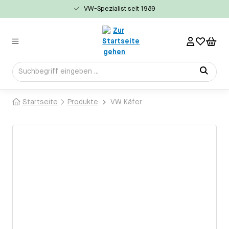
VW-Spezialist seit 1989
alt springen
Startseite
Produkte
VW Käfer