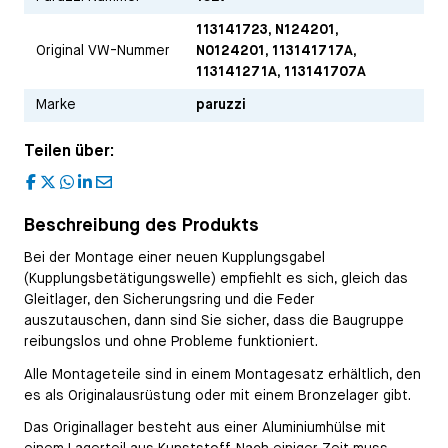
113141723, N124201,
Original VW-Nummer
N0124201, 113141717A,
113141271A, 113141707A
Marke
paruzzi
Teilen über:
F
X
W
L
E
a
h
i
m
c
a
n
a
Beschreibung des Produkts
e
t
k
i
b
s
e
l
Bei der Montage einer neuen Kupplungsgabel
o
A
d
o
p
I
(Kupplungsbetätigungswelle) empfiehlt es sich, gleich das
k
p
n
Gleitlager, den Sicherungsring und die Feder
auszutauschen, dann sind Sie sicher, dass die Baugruppe
reibungslos und ohne Probleme funktioniert.
Alle Montageteile sind in einem Montagesatz erhältlich, den
es als Originalausrüstung oder mit einem Bronzelager gibt.
Das Originallager besteht aus einer Aluminiumhülse mit