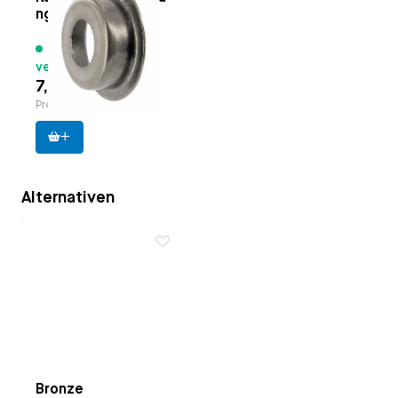
ngswelle
Rückholfeder teller
74 Artikel
verfügbar
7,01 €
Preise inkl. MwSt.
Alternativen
Bronze