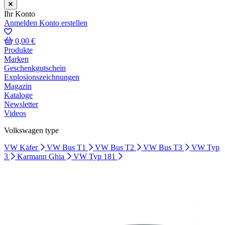
Ihr Konto
Anmelden
Konto erstellen
0,00 €
Produkte
Marken
Geschenkgutschein
Explosionszeichnungen
Magazin
Kataloge
Newsletter
Videos
Volkswagen type
VW Käfer
VW Bus T1
VW Bus T2
VW Bus T3
VW Typ
3
Karmann Ghia
VW Typ 181