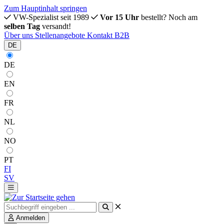
Zum Hauptinhalt springen
VW-Spezialist seit 1989
Vor 15 Uhr
bestellt? Noch am
selben Tag
versandt!
Über uns
Stellenangebote
Kontakt
B2B
DE
DE
EN
FR
NL
NO
PT
FI
SV
Anmelden