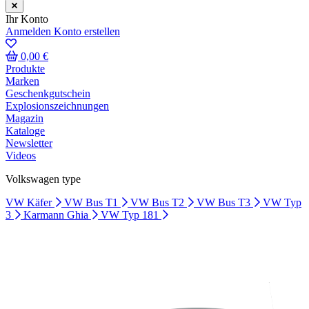
Ihr Konto
Anmelden
Konto erstellen
0,00 €
Produkte
Marken
Geschenkgutschein
Explosionszeichnungen
Magazin
Kataloge
Newsletter
Videos
Volkswagen type
VW Käfer
VW Bus T1
VW Bus T2
VW Bus T3
VW Typ
3
Karmann Ghia
VW Typ 181