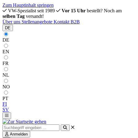
Zum Hauptinhalt springen
VW-Spezialist seit 1989
Vor 15 Uhr
bestellt? Noch am
selben Tag
versandt!
Über uns
Stellenangebote
Kontakt
B2B
DE
DE
EN
FR
NL
NO
PT
FI
SV
Anmelden