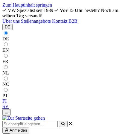
Zum Hauptinhalt springen
VW-Spezialist seit 1989
Vor 15 Uhr
bestellt? Noch am
selben Tag
versandt!
Über uns
Stellenangebote
Kontakt
B2B
DE
DE
EN
FR
NL
NO
PT
FI
SV
Anmelden