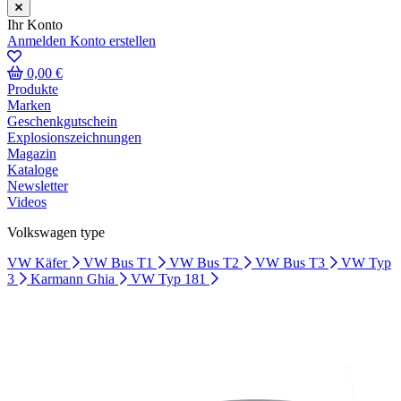
Ihr Konto
Anmelden
Konto erstellen
0,00 €
Produkte
Marken
Geschenkgutschein
Explosionszeichnungen
Magazin
Kataloge
Newsletter
Videos
Volkswagen type
VW Käfer
VW Bus T1
VW Bus T2
VW Bus T3
VW Typ
3
Karmann Ghia
VW Typ 181