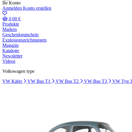
Ihr Konto
Anmelden
Konto erstellen
0,00 €
Produkte
Marken
Geschenkgutschein
Explosionszeichnungen
Magazin
Kataloge
Newsletter
Videos
Volkswagen type
VW Käfer
VW Bus T1
VW Bus T2
VW Bus T3
VW Typ 