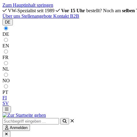
Zum Hauptinhalt springen
VW-Spezialist seit 1989
Vor 15 Uhr
bestellt? Noch am
selben
Über uns
Stellenangebote
Kontakt
B2B
DE
DE
EN
FR
NL
NO
PT
FI
SV
Anmelden