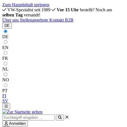
Zum Hauptinhalt springen
VW-Spezialist seit 1989
Vor 15 Uhr
bestellt? Noch am
selben Tag
versandt!
Über uns
Stellenangebote
Kontakt
B2B
DE
DE
EN
FR
NL
NO
PT
FI
SV
Anmelden