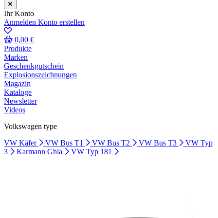
Ihr Konto
Anmelden
Konto erstellen
0,00 €
Produkte
Marken
Geschenkgutschein
Explosionszeichnungen
Magazin
Kataloge
Newsletter
Videos
Volkswagen type
VW Käfer
VW Bus T1
VW Bus T2
VW Bus T3
VW Typ
3
Karmann Ghia
VW Typ 181