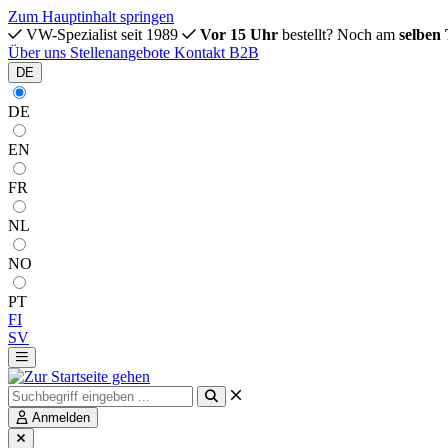
Zum Hauptinhalt springen
VW-Spezialist seit 1989
Vor 15 Uhr
bestellt? Noch am
selben
Über uns
Stellenangebote
Kontakt
B2B
DE
DE
EN
FR
NL
NO
PT
FI
SV
Anmelden