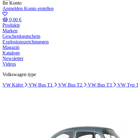
Ihr Konto
Anmelden
Konto erstellen
0,00 €
Produkte
Marken
Geschenkgutschein
Explosionszeichnungen
Magazin
Kataloge
Newsletter
Videos
Volkswagen type
VW Käfer
VW Bus T1
VW Bus T2
VW Bus T3
VW Typ 