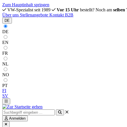
Zum Hauptinhalt springen
VW-Spezialist seit 1989
Vor 15 Uhr
bestellt? Noch am
selben
Über uns
Stellenangebote
Kontakt
B2B
DE
DE
EN
FR
NL
NO
PT
FI
SV
Anmelden