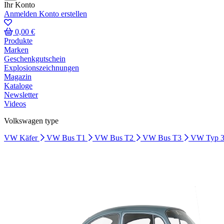
Ihr Konto
Anmelden
Konto erstellen
0,00 €
Produkte
Marken
Geschenkgutschein
Explosionszeichnungen
Magazin
Kataloge
Newsletter
Videos
Volkswagen type
VW Käfer
VW Bus T1
VW Bus T2
VW Bus T3
VW Typ 