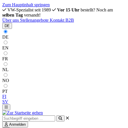
Zum Hauptinhalt springen
VW-Spezialist seit 1989
Vor 15 Uhr
bestellt? Noch am
selben Tag
versandt!
Über uns
Stellenangebote
Kontakt
B2B
DE
DE
EN
FR
NL
NO
PT
FI
SV
Anmelden