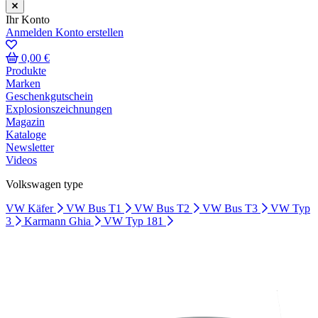
Ihr Konto
Anmelden
Konto erstellen
0,00 €
Produkte
Marken
Geschenkgutschein
Explosionszeichnungen
Magazin
Kataloge
Newsletter
Videos
Volkswagen type
VW Käfer
VW Bus T1
VW Bus T2
VW Bus T3
VW Typ
3
Karmann Ghia
VW Typ 181