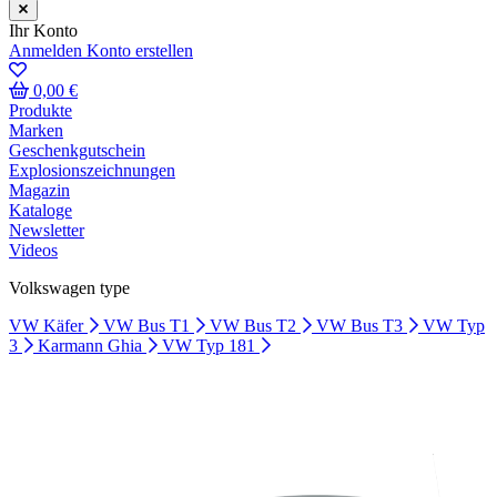
Ihr Konto
Anmelden
Konto erstellen
0,00 €
Produkte
Marken
Geschenkgutschein
Explosionszeichnungen
Magazin
Kataloge
Newsletter
Videos
Volkswagen type
VW Käfer
VW Bus T1
VW Bus T2
VW Bus T3
VW Typ
3
Karmann Ghia
VW Typ 181