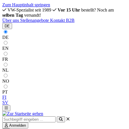
Zum Hauptinhalt springen
VW-Spezialist seit 1989
Vor 15 Uhr
bestellt? Noch am
selben Tag
versandt!
Über uns
Stellenangebote
Kontakt
B2B
DE
DE
EN
FR
NL
NO
PT
FI
SV
Anmelden