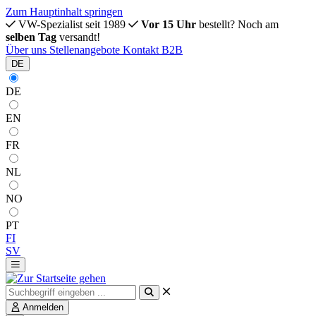
Zum Hauptinhalt springen
VW-Spezialist seit 1989
Vor 15 Uhr
bestellt? Noch am
selben Tag
versandt!
Über uns
Stellenangebote
Kontakt
B2B
DE
DE
EN
FR
NL
NO
PT
FI
SV
Anmelden