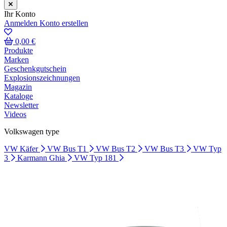
Ihr Konto
Anmelden
Konto erstellen
0,00 €
Produkte
Marken
Geschenkgutschein
Explosionszeichnungen
Magazin
Kataloge
Newsletter
Videos
Volkswagen type
VW Käfer
VW Bus T1
VW Bus T2
VW Bus T3
VW Typ
3
Karmann Ghia
VW Typ 181